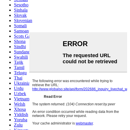
Sesotho
Sinhala
Slovak
Slovenian
Somali
Samoan
Scots Gaelic
Shona
Sindhi
Sundanese
Swahili
Tajik
Tamil
Telugu
Thai
Ukrainian
Urdu
Uzbek
Vietnamese
Welsh
Xhosa
Yiddish
Yoruba
Zulu