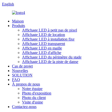
English
Maison
Produits
Affichage LED à petit pas de pixel
Affichage LED de location
Affichage LED à installation fixe
Affichage LED transparent
Affichage LED en maille
Affichage LED d'affiche
Affichage LED du périmètre du stade
Affichage LED de la piste de danse
Cas de projet
Nouvelles
SOLUTION
FAQ
À propos de nous
Notre équipe
Photo d'exposition
Photo du client
Visite d'usine
Contactez-nous