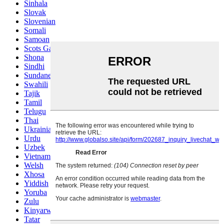
Sinhala
Slovak
Slovenian
Somali
Samoan
Scots Gaelic
Shona
Sindhi
Sundanese
Swahili
Tajik
Tamil
Telugu
Thai
Ukrainian
Urdu
Uzbek
Vietnamese
Welsh
Xhosa
Yiddish
Yoruba
Zulu
Kinyarwanda
Tatar