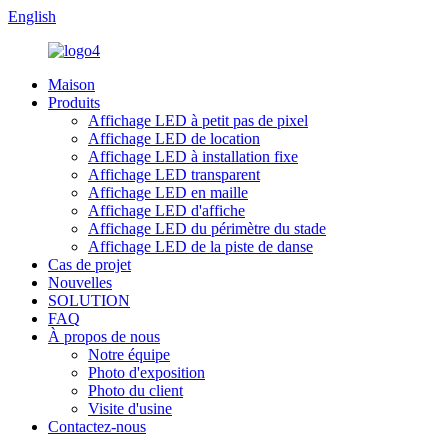
English
Maison
Produits
Affichage LED à petit pas de pixel
Affichage LED de location
Affichage LED à installation fixe
Affichage LED transparent
Affichage LED en maille
Affichage LED d'affiche
Affichage LED du périmètre du stade
Affichage LED de la piste de danse
Cas de projet
Nouvelles
SOLUTION
FAQ
À propos de nous
Notre équipe
Photo d'exposition
Photo du client
Visite d'usine
Contactez-nous