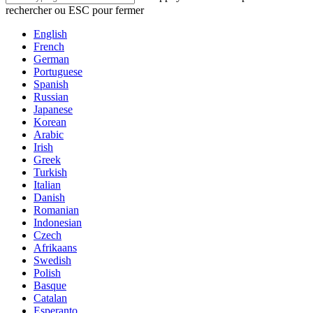
rechercher ou ESC pour fermer
English
French
German
Portuguese
Spanish
Russian
Japanese
Korean
Arabic
Irish
Greek
Turkish
Italian
Danish
Romanian
Indonesian
Czech
Afrikaans
Swedish
Polish
Basque
Catalan
Esperanto