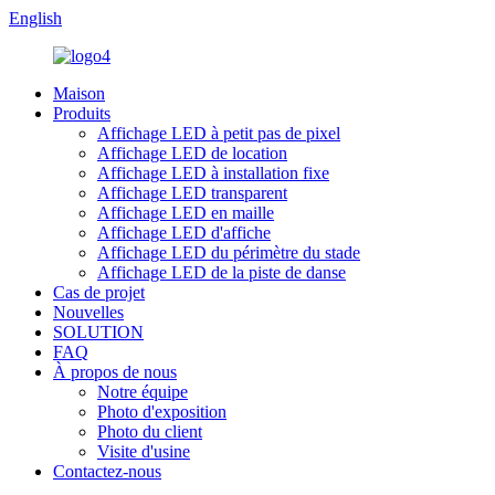
English
Maison
Produits
Affichage LED à petit pas de pixel
Affichage LED de location
Affichage LED à installation fixe
Affichage LED transparent
Affichage LED en maille
Affichage LED d'affiche
Affichage LED du périmètre du stade
Affichage LED de la piste de danse
Cas de projet
Nouvelles
SOLUTION
FAQ
À propos de nous
Notre équipe
Photo d'exposition
Photo du client
Visite d'usine
Contactez-nous