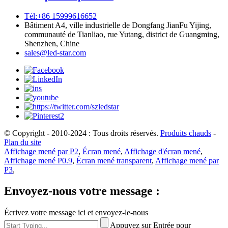
Tél:+86 15999616652
Bâtiment A4, ville industrielle de Dongfang JianFu Yijing,
communauté de Tianliao, rue Yutang, district de Guangming,
Shenzhen, Chine
sales@led-star.com
© Copyright - 2010-2024 : Tous droits réservés.
Produits chauds
-
Plan du site
Affichage mené par P2
,
Écran mené
,
Affichage d'écran mené
,
Affichage mené P0.9
,
Écran mené transparent
,
Affichage mené par
P3
,
Envoyez-nous votre message :
Écrivez votre message ici et envoyez-le-nous
Appuyez sur Entrée pour