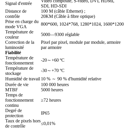
Vidéo composite, S-vidéo, DVI, HDMI,
Signal d'entrée
SDI, HD-SDI
Distance de
100 M (câble Ethernet) ;
contrôle
20KM (Câble à fibre optique)
Prise en charge du
800*600, 1024*768, 1280*1024, 1600*1200
mode VGA
Température de
5000—9300 réglable
couleur
Correction de la
Pixel par pixel, module par module, armoire
luminosité
par armoire
Fiabilité
Température de
-20～+60 ºC
fonctionnement
Température de
-30～+70 ºC
stockage
Humidité de travail
10 % ～ 90 % d'humidité relative
Durée de vie
100 000 heures
MTBF
5000 heures
Temps de
fonctionnement
≥72 heures
continu
Degré de
IP65
protection
Taux de pixels hors
≤0,01%
de contrôle