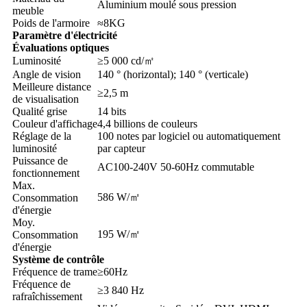
Aluminium moulé sous pression
meuble
Poids de l'armoire
≈8KG
Paramètre d'électricité
Évaluations optiques
Luminosité
≥5 000 cd/㎡
Angle de vision
140 ° (horizontal); 140 ° (verticale)
Meilleure distance
≥2,5 m
de visualisation
Qualité grise
14 bits
Couleur d'affichage
4,4 billions de couleurs
Réglage de la
100 notes par logiciel ou automatiquement
luminosité
par capteur
Puissance de
AC100-240V 50-60Hz commutable
fonctionnement
Max.
586 W/㎡
Consommation
d'énergie
Moy.
195 W/㎡
Consommation
d'énergie
Système de contrôle
Fréquence de trame
≥60Hz
Fréquence de
≥3 840 Hz
rafraîchissement